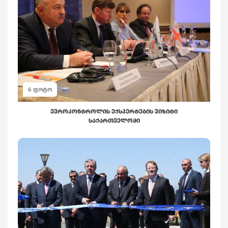
ᲔᲕᲠᲝᲙᲝᲜᲢᲠᲝᲚᲘᲡ ᲔᲥᲡᲞᲔᲠᲢᲔᲑᲘᲡ ᲕᲘᲖᲘᲢᲘ
ᲡᲐᲥᲐᲠᲗᲕᲔᲚᲝᲨᲘ