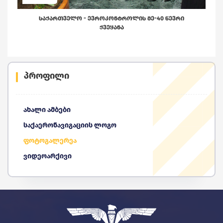
ᲡᲐᲥᲐᲠᲗᲕᲔᲚᲝ - ᲔᲕᲠᲝᲙᲝᲜᲢᲠᲝᲚᲘᲡ ᲛᲔ-40 ᲬᲔᲕᲠᲘ
ᲥᲕᲔᲧᲐᲜᲐ
პროფილი
ახალი ამბები
საქაერონავიგაციის ლოგო
ფოტოგალერეა
ვიდეოარქივი