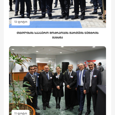
ᲗᲑᲘᲚᲘᲡᲘᲡ ᲡᲐᲰᲐᲔᲠᲝ ᲛᲝᲫᲠᲐᲝᲑᲘᲡ ᲛᲐᲠᲗᲕᲘᲡ ᲪᲔᲜᲢᲠᲘᲡ
ᲒᲐᲮᲡᲜᲐ