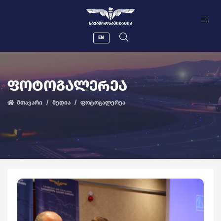
ᲡᲐᲥᲐᲔᲠᲝᲜᲐᲕᲘᲒᲐᲪᲘᲐ
EN
ᲤᲝᲢᲝᲒᲐᲚᲔᲠᲔᲐ
მთავარი
მედია
ფოტოგალერეა